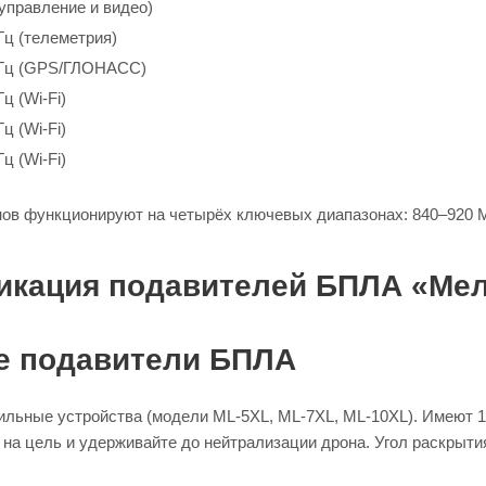
управление и видео)
Гц (телеметрия)
МГц (GPS/ГЛОНАСС)
ц (Wi-Fi)
ц (Wi-Fi)
ц (Wi-Fi)
в функционируют на четырёх ключевых диапазонах: 840–920 МГц
икация подавителей БПЛА «Ме
е подавители БПЛА
ильные устройства (модели ML-5XL, ML-7XL, ML-10XL). Имеют 1
 на цель и удерживайте до нейтрализации дрона. Угол раскрыти