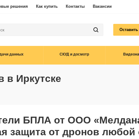
евые решения
Как купить
Контакты
Вакансии
Оставить
дачи данных
СКУД и досмотр
Видеон
 в Иркутске
ели БПЛА от ООО «Мелдана
я защита от дронов любой