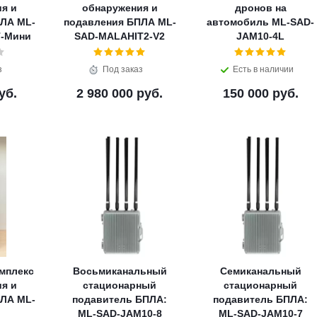
я и
обнаружения и
дронов на
ЛА ML-
подавления БПЛА ML-
автомобиль ML-SAD-
-Мини
SAD-MALAHIT2-V2
JAM10-4L
з
Под заказ
Есть в наличии
уб.
2 980 000 руб.
150 000 руб.
мплекс
Восьмиканальный
Семиканальный
я и
стационарный
стационарный
ЛА ML-
подавитель БПЛА:
подавитель БПЛА:
ML-SAD-JAM10-8
ML-SAD-JAM10-7