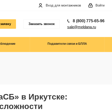
Вход для монтажников
Войти
8 (800) 775-65-96
 заявку
Заказать звонок
sale@meldana.ru
аблюдение
Подавители связи и БПЛА
СБ» в Иркутске:
 сложности