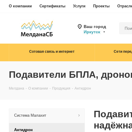
О компании
Сертификаты
Услуги
Проекты
Отрасл
Ваш город
Иркутск
Сотовая связь и интернет
Сети пере
Подавители БПЛА, дронов
Мелдана
-
О компании
-
Продукция
-
Антидрон
Подавит
Система Малахит
надёжна
Антидрон