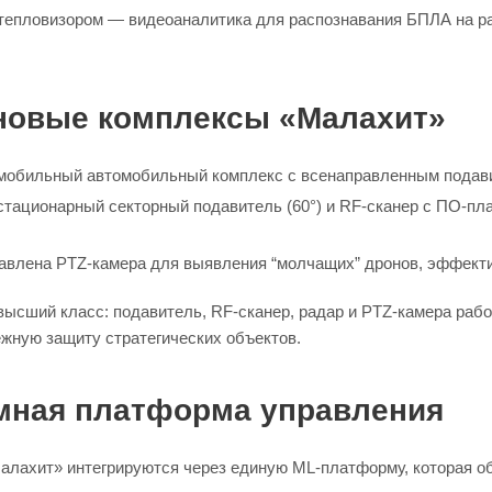
тепловизором — видеоаналитика для распознавания БПЛА на рас
новые комплексы «Малахит»
обильный автомобильный комплекс с всенаправленным подави
тационарный секторный подавитель (60°) и RF-сканер с ПО-пл
влена PTZ-камера для выявления “молчащих” дронов, эффектив
ысший класс: подавитель, RF-сканер, радар и PTZ-камера раб
жную защиту стратегических объектов.
мная платформа управления
алахит» интегрируются через единую ML-платформу, которая о