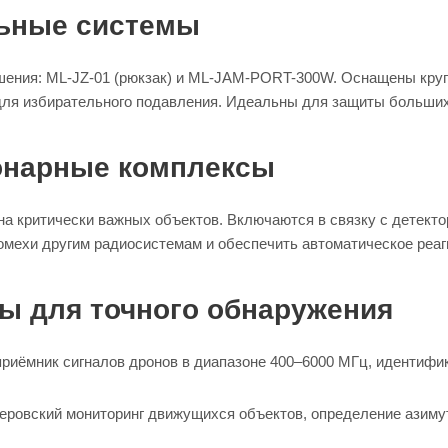
льные системы
ения: ML-JZ-01 (рюкзак) и ML-JAM-PORT-300W. Оснащены круг
 для избирательного подавления. Идеальны для защиты больших
онарные комплексы
а критически важных объектов. Включаются в связку с детекто
омехи другим радиосистемам и обеспечить автоматическое реаг
ы для точного обнаружения
риёмник сигналов дронов в диапазоне 400–6000 МГц, идентифик
ровский мониторинг движущихся объектов, определение азимута