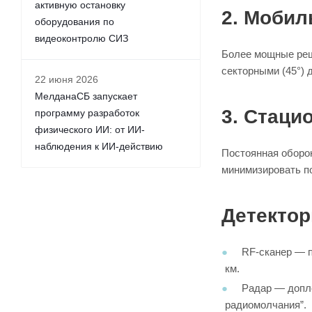
активную остановку
2. Моби
оборудования по
видеоконтролю СИЗ
Более мощные реш
секторными (45°)
22 июня 2026
МелданаСБ запускает
3. Стаци
программу разработок
физического ИИ: от ИИ-
наблюдения к ИИ-действию
Постоянная оборон
минимизировать п
Детектор
RF-сканер — п
км.
Радар — допле
радиомолчания”.