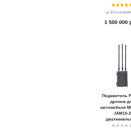
Есть в нали
1 500 000 
Подавитель F
дронов д
автомобиля M
JAM10-2
двухканал