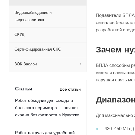
Видеонаблюдение и
Подавители БПЛА 
видеоаналитика
сигналов беспило
разработкой средс
СКУД
Зачем н
Сертифицированная СКС
ЗОК Заслон
БПЛА способны раз
видео и навигации
нарушая связь меж
Статьи
Все статьи
Диапазо
Робот-обходчик для склада и
большого периметра — ночная
охрана без физпоста в Иркутске
Для максимально 
430–450 МГц (
Робот-патруль для удалённой