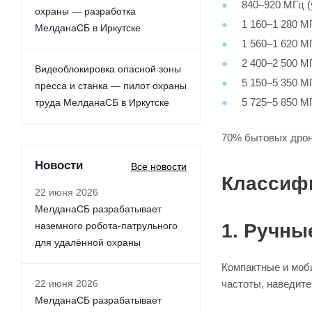
840–920 МГц (
охраны — разработка
1 160–1 280 М
МелданаСБ в Иркутске
1 560–1 620 
2 400–2 500 МГ
Видеоблокировка опасной зоны
5 150–5 350 МГ
пресса и станка — пилот охраны
5 725–5 850 МГ
труда МелданаСБ в Иркутске
70% бытовых дроно
Новости
Все новости
Классиф
22 июня 2026
МелданаСБ разрабатывает
наземного робота-патрульного
1. Ручны
для удалённой охраны
Компактные и моб
22 июня 2026
частоты, наведите
МелданаСБ разрабатывает