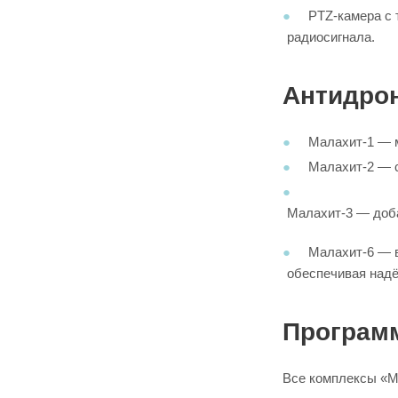
PTZ-камера с 
радиосигнала.
Антидро
Малахит-1 — м
Малахит-2 — с
Малахит-3 — доба
Малахит-6 — в
обеспечивая надё
Програм
Все комплексы «М