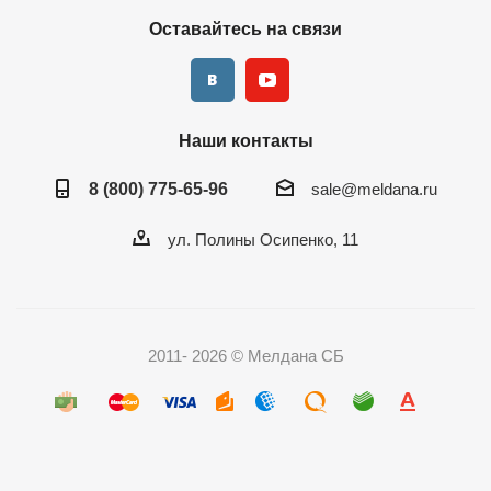
успешно интегрировали их аналоговые камеры с новейшими
Оставайтесь на связи
IP-системами, обеспечив высококачественное
видеонаблюдение без необходимости замены всего
оборудования.
Для логистической компании мы провели монтаж и
Наши контакты
настройку видеосерверов, что позволило им не только
экономить на замене камер, но и обеспечивать быстрый
8 (800) 775-65-96
sale@meldana.ru
доступ к архиву записей.
ул. Полины Осипенко, 11
2011- 2026 © Мелдана СБ