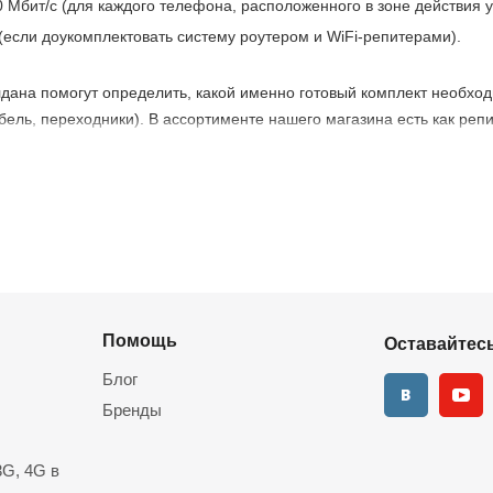
0 Мбит/с (для каждого телефона, расположенного в зоне действия у
 (если доукомплектовать систему роутером и WiFi-репитерами).
дана помогут определить, какой именно готовый комплект необход
ель, переходники). В ассортименте нашего магазина есть как репи
 — в любые регионы РФ, можно также заказать монтаж, настройку.
водителя тоже предусмотрена).
Помощь
Оставайтесь
Блог
Бренды
G, 4G в