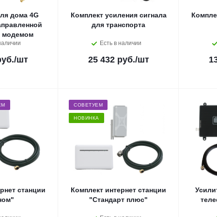
ля дома 4G
Комплект усиления сигнала
Компле
аправленной
для транспорта
и модемом
наличии
Есть в наличии
руб.
/шт
25 432 руб.
/шт
1
ЕМ
СОВЕТУЕМ
НОВИНКА
рнет станции
Комплект интернет станции
Усили
ном"
"Стандарт плюс"
теле