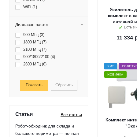
WiFi (
1
)
Усилитель д
комплект с н
антенной 
Диапазон частот
Есть в 
900 МГц (
3
)
11 334 
1800 МГц (
7
)
2100 МГц (
7
)
900/1800/2100 (
4
)
2600 МГц (
6
)
ХИТ
СОВЕТУ
НОВИНКА
Сбросить
Статьи
Все статьи
Комплект инте
Робот-обходчик для склада и
"Эко
большого периметра — ночная