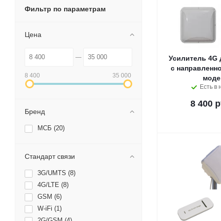
Фильтр по параметрам
Цена
Усилитель 4G 
с направленно
8 400
35 000
мод
Есть в 
8 400 р
Бренд
МСБ (
20
)
Стандарт связи
3G/UMTS (
8
)
4G/LTE (
8
)
GSM (
6
)
W-iFi (
1
)
2G/GSM (
4
)