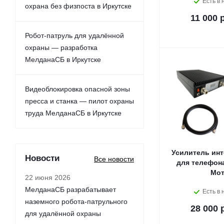
Есть в 
охрана без физпоста в Иркутске
11 000 
Робот-патруль для удалённой
охраны — разработка
МелданаСБ в Иркутске
Видеоблокировка опасной зоны
пресса и станка — пилот охраны
труда МелданаСБ в Иркутске
Усилитель инт
Новости
Все новости
для телефона 
Мо
22 июня 2026
МелданаСБ разрабатывает
Есть в 
наземного робота-патрульного
28 000 
для удалённой охраны