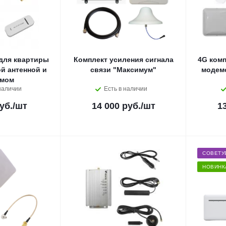
для квартиры
Комплект усиления сигнала
4G комп
й антенной и
связи "Максимум"
модемо
емом
наличии
Есть в наличии
уб.
/шт
14 000 руб.
/шт
1
СОВЕТУ
НОВИНК