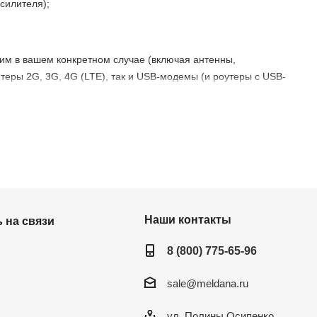
силителя);
им в вашем конкретном случае (включая антенны,
теры 2G, 3G, 4G (LTE), так и USB-модемы (и роутеры с USB-
 Цены — доступные, оборудование сертифицированное
Наши контакты
 на связи
8 (800) 775-65-96
sale@meldana.ru
ул. Полины Осипенко,