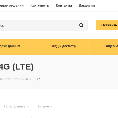
евые решения
Как купить
Контакты
Вакансии
Оставить
дачи данных
СКУД и досмотр
Видеон
4G (LTE)
и интернета 3G, 4G (LTE)
По алфавиту
По цене