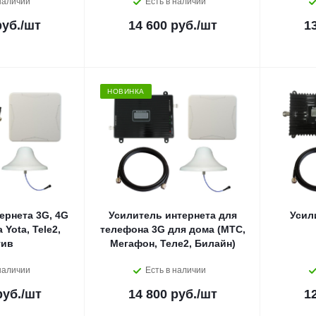
наличии
Есть в наличии
руб.
/шт
14 600 руб.
/шт
1
НОВИНКА
ернета 3G, 4G
Усилитель интернета для
Усил
Yota, Tele2,
телефона 3G для дома (MTC,
тив
Мегафон, Теле2, Билайн)
наличии
Есть в наличии
руб.
/шт
14 800 руб.
/шт
1