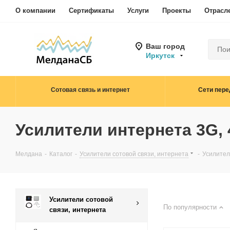
О компании
Сертификаты
Услуги
Проекты
Отрасл
Ваш город
Иркутск
Сотовая связь и интернет
Сети пере
Усилители интернета 3G, 
Мелдана
-
Каталог
-
Усилители сотовой связи, интернета
-
Усилител
Усилители сотовой
По популярности
связи, интернета