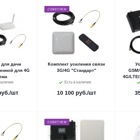
СОВЕТУЕМ
 для дачи
Комплект усиления связи
У
тенной для 4G
3G/4G "Стандарт"
GSM/
ема
4G/LTE/
наличии
Есть в наличии
руб.
/шт
10 100 руб.
/шт
3
СОВЕТУЕМ