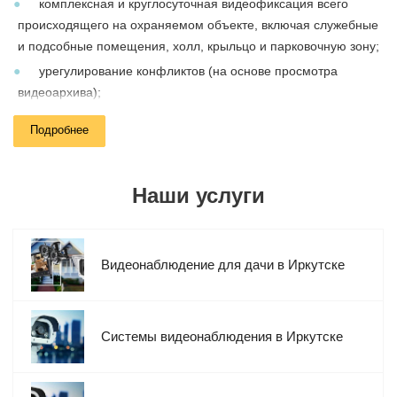
комплексная и круглосуточная видеофиксация всего
происходящего на охраняемом объекте, включая служебные
и подсобные помещения, холл, крыльцо и парковочную зону;
урегулирование конфликтов (на основе просмотра
видеоархива);
формирование доказательной базы на случай судебных и
Подробнее
досудебных разбирательств;
контроль трудовой дисциплина на рабочих объектах;
идентификация автомобильных номеров и распознавание
Наши услуги
лиц;
интеграция с другими охранными системами
(сигнализация, СКУД и т.д.).
Видеонаблюдение для дачи в Иркутске
Компания Мелдана занимается поставками оборудования для
видеонаблюдения, а также установкой и настройкой
готовых
Системы видеонаблюдения в Иркутске
видеокомплектов. Мы сотрудничаем с физическими и
юридическими лицами и принимаем заказы из всех регионов
РФ.