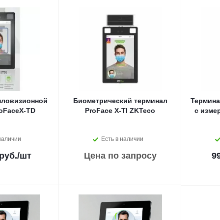
пловизионной
Биометрический терминал
Термина
oFaceX-TD
ProFace X-TI ZKTeco
с изме
наличии
Есть в наличии
руб.
/шт
Цена по запросу
9