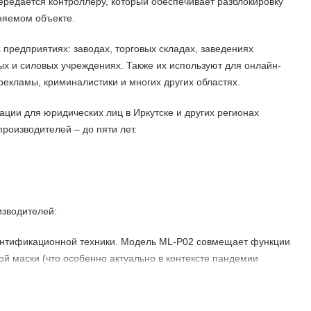
редается контроллеру, который обеспечивает разблокировку
аняемом объекте.
редприятиях: заводах, торговых складах, заведениях
ых и силовых учреждениях. Также их используют для онлайн-
рекламы, криминалистики и многих других областях.
ии для юридических лиц в Иркутске и других регионах
оизводителей – до пяти лет.
изводителей:
ентификационной техники. Модель ML-P02 совмещает функции
й маски (что особенно актуально в контексте пандемии
дисплей, двухмегапиксельная камера, процессор MX3520,
отает на операционной системе LINUX и сканирует лица на