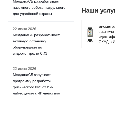
МелданаСБ разрабатывает
ZKTeco.
Всемир
наземного робота-патрульного
Наши услу
модели, оснащенны
для удалённой охраны
медицинской маски.
Биометр
22 июня 2026
системы
Преимущест
МелданаСБ разрабатывает
идентифи
активную остановку
СКУД в И
оборудования по
Биотерминалы, 
видеоконтролю СИЗ
Установка биоме
настройка СКУД.
Цены на техник
22 июня 2026
МелданаСБ запускает
Гарантийное, п
программу разработок
Доставка оборуд
физического ИИ: от ИИ-
Форма оплаты – 
наблюдения к ИИ-действию
Моментальная об
Чтобы связаться с