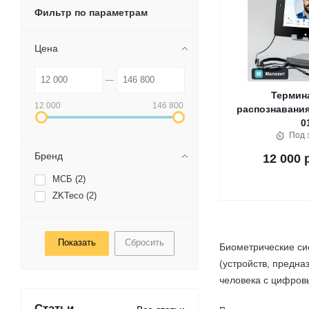
Фильтр по параметрам
Цена
Термин
12 000
146 800
распознавания
0
Под 
Бренд
12 000 
МСБ (
2
)
ZKTeco (
2
)
Сбросить
Биометрические си
(устройств, предн
человека с цифров
Статьи