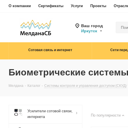
О компании
Сертификаты
Услуги
Проекты
Отрасл
Ваш город
Иркутск
Сотовая связь и интернет
Сети пере
Биометрические системы
Мелдана
-
Каталог
-
Системы контроля и управления доступом (СКУД)
Усилители сотовой связи,
По популярности
интернета