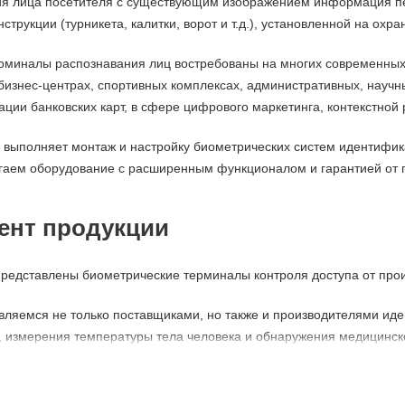
ия лица посетителя с существующим изображением информация пе
трукции (турникета, калитки, ворот и т.д.), установленной на охр
рминалы распознавания лиц востребованы на многих современных п
бизнес-центрах, спортивных комплексах, административных, научн
ции банковских карт, в сфере цифрового маркетинга, контекстной 
выполняет монтаж и настройку биометрических систем идентификац
гаем оборудование с расширенным функционалом и гарантией от пр
ент продукции
представлены биометрические терминалы контроля доступа от про
ляемся не только поставщиками, но также и производителями ид
, измерения температуры тела человека и обнаружения медицинско
лектацию терминала входит семидюймовый жидкокристаллический 
емь гигабайт, локальное хранилище на 25000 записей. Девайс раб
о 2,3 метра.