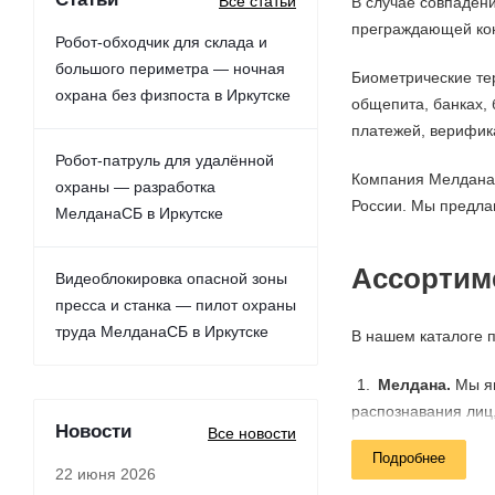
Все статьи
В случае совпаден
преграждающей конс
Робот-обходчик для склада и
большого периметра — ночная
Биометрические те
охрана без физпоста в Иркутске
общепита, банках, 
платежей, верифика
Робот-патруль для удалённой
Компания Мелдана 
охраны — разработка
России. Мы предла
МелданаСБ в Иркутске
Ассортим
Видеоблокировка опасной зоны
пресса и станка — пилот охраны
труда МелданаСБ в Иркутске
В нашем каталоге 
Мелдана.
Мы яв
распознавания лиц
Новости
Все новости
COVID-19). В комп
Подробнее
объем памяти – вос
22 июня 2026
расстоянии от 0,5 д