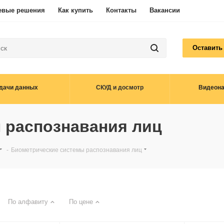
евые решения
Как купить
Контакты
Вакансии
Оставить
дачи данных
СКУД и досмотр
Видеон
 распознавания лиц
-
Биометрические системы распознавания лиц
По алфавиту
По цене