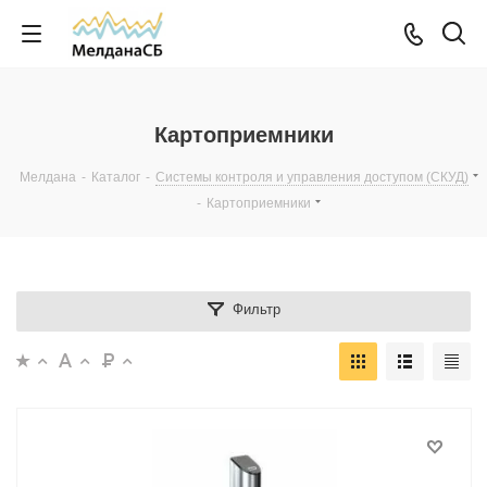
Картоприемники
Мелдана
-
Каталог
-
Системы контроля и управления доступом (СКУД)
-
Картоприемники
Фильтр