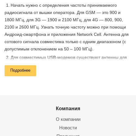
Начать нужно с определения частоты принимаемого
радиосигнала от вышки оператора. Для GSM — это 900 и
1800 МГц, для 3G — 1900 и 2100 МГц, для 4G — 800, 900,
2100 и 2600 МГц. Узнать точную частоту можно при помощи
Андроид-смартфона и приложения Network Cell. Антенна для
сотового сигнала совместима только с одним диапазоном (с
допустимым отклонением на 50 – 100 МГц).
Для совместимых USB-модемов существуют антенны для
интернет сигнала с поддержкой
Подробнее
функции MIMO (одновременный прием и передача данных
через 2 антенны). Такая антенна для интернета обеспечит
максимальную скорость, низкий пинг и стабильный прием.
Антенна сигнала сотовой связи как к репитеру, так и USB-
модему подключается через экранированный кабель и F или
Компания
N­-коннектор с пиг-тейлом. И чем меньше длина кабеля — тем
лучше.
О компании
Новости